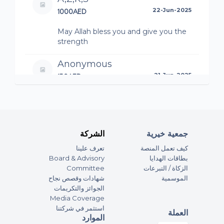
1000AED
22-Jun-2025
May Allah bless you and give you the
strength
Anonymous
150AED
21-Jun-2025
My our almighty GOD will comfort
and give you strength and healing ?
Jelena Jakovljevic
جمعية خيرية
الشركة
200AED
21-Jun-2025
كيف تعمل المنصة
تعرف علينا
Board & Advisory
بطاقات الهدايا
Tabrez
Committee
الزكاة / التبرعات
الموسمية
شهادات وقصص نجاح
Nabil & Yasmine
الجوائز والتكريمات
500AED
21-Jun-2025
Media Coverage
استثمر في شركتنا
العملة
الموارد