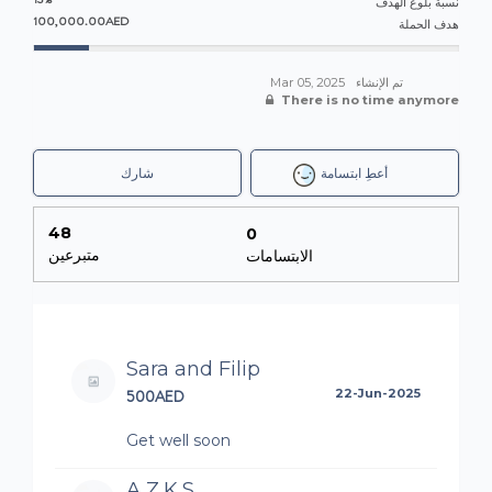
نسبة بلوغ الهدف
100,000.00AED
هدف الحملة
Mar 05, 2025
تم الإنشاء
There is no time anymore
أعطِ ابتسامة
شارك
48
0
متبرعين
الابتسامات
Sara and Filip
500AED
22-Jun-2025
Get well soon
A,Z,K,S