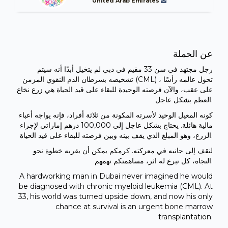
United Arab Emirates
عن الحملة
رجل مجتهد في سن 33 مقيم في دبي لم يتخيل أبدًا أنه سيتم
تشخيصه بسرطان الدم النقوي المزمن (CML) ، تحول عالمه رأسًا
على عقب، والآن فرصته الوحيدة للبقاء على قيد الحياة هي زرع نخاع
العظم بشكل عاجل.
كونه المعيل الوحيد لأسرته المكونة من ثلاثة أفراد، فإنه يواجه أعباء
مالية هائلة. يحتاج بشكل عاجل إلى 100,000 درهم إماراتي لإجراء
الزرع، وهو المبلغ الذي يقف بينه وبين فرصته للبقاء على قيد الحياة.
لنقف إلى جانبه في معركته. كرمكم يمكن أن يقربه خطوة نحو
النجاة، كل تبرع له اثر، مساهمتكم تهمهم.
A hardworking man in Dubai never imagined he would
be diagnosed with chronic myeloid leukemia (CML). At
33, his world was turned upside down, and now his only
chance at survival is an urgent bone marrow
transplantation.