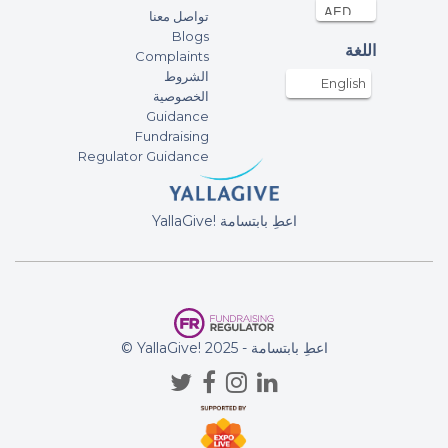
Deniz
تواصل معنا
200AED
21-Jun-2025
Blogs
اللغة
Complaints
الشروط
English
Nicholas Cameron
الخصوصية
200AED
21-Jun-2025
Guidance
Fundraising
Regulator Guidance
Cooper bae
150AED
21-Jun-2025
YallaGive! اعطِ بابتسامة
Anonymous
100AED
21-Jun-2025
Anonymous
© YallaGive! اعطِ بابتسامة - 2025
500AED
20-Jun-2025
Good luck