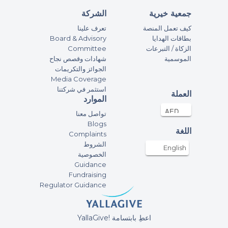
جمعية خيرية
الشركة
كيف تعمل المنصة
تعرف علينا
بطاقات الهدايا
Board & Advisory
الزكاة / التبرعات
Committee
الموسمية
شهادات وقصص نجاح
الجوائز والتكريمات
Media Coverage
استثمر في شركتنا
العملة
الموارد
تواصل معنا
Blogs
اللغة
Complaints
الشروط
English
الخصوصية
Guidance
Fundraising
Regulator Guidance
YallaGive! اعطِ بابتسامة