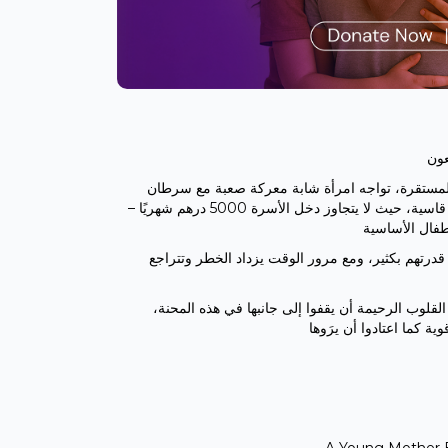
الحياة المستقرة، تواجه امرأة شابة معركة صعبة مع سرطان
الثدي. تعيش مع زوجها وطفليها في ظل ظروف مادية قاسية، حيث لا يتجاوز دخل الأسرة 5000 درهم شهريًا –
رهم، وهو مبلغ يفوق قدرتهم بكثير، ومع مرور الوقت يزداد الخطر وتتراجع
 القلوب الرحيمة أن يقفوا إلى جانبها في هذه المحنة