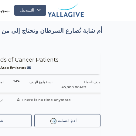
التسجيل
تسجيل
أ
nds of Cancer Patients
 Arab Emirates
24%
هدف الحملة
نسبة بلوغ الهدف
المب
45,000.00AED
تم 
There is no time anymore
أعطِ ابتسامة
شا