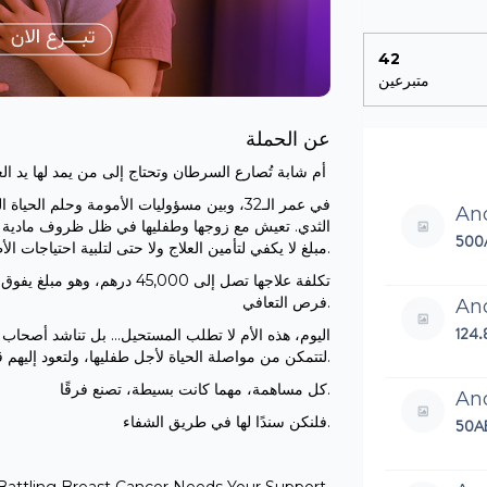
42
متبرعين
عن الحملة
أم شابة تُصارع السرطان وتحتاج إلى من يمد لها يد العون
في عمر الـ32، وبين مسؤوليات الأمومة وحلم 
An
500
مبلغ لا يكفي لتأمين العلاج ولا حتى لتلبية احتياجات الأطفال الأساسية.
تكلفة علاجها تصل إلى 45,000 د
فرص التعافي.
An
124
اليوم، هذه الأم لا تطلب المستحيل... بل تناشد أصحاب،
لتتمكن من مواصلة الحياة لأجل طفليها، ولتعود إليهم قوية كما اعتادوا أن يرَوها.
كل مساهمة، مهما كانت بسيطة، تصنع فرقًا.
An
فلنكن سندًا لها في طريق الشفاء.
50A