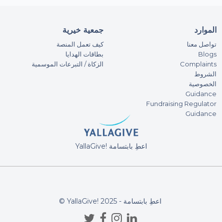
An
50A
الموارد
جمعية خيرية
تواصل معنا
كيف تعمل المنصة
بطاقات الهدايا
Blogs
An
الزكاة / التبرعات الموسمية
Complaints
50A
الشروط
الخصوصية
Guidance
Ha
Fundraising Regulator
100
Guidance
Aya
YallaGive! اعطِ بابتسامة
100
Eas
100
© YallaGive! اعطِ بابتسامة - 2025