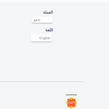
onymous
العملة
ED
07-Jun-2025
onymous
اللغة
ED
06-Jun-2025
English
mda
0AED
06-Jun-2025
 Ismail
AED
06-Jun-2025
a alzaabi
AED
06-Jun-2025