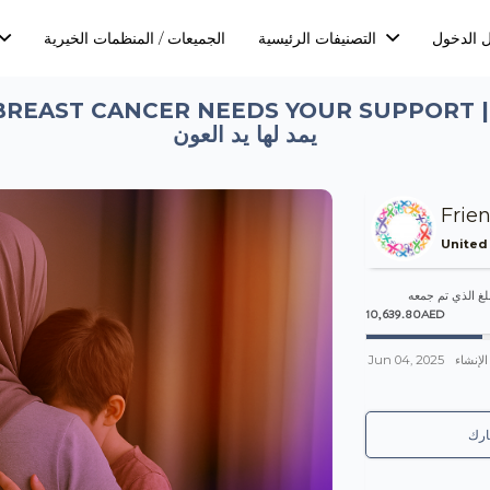
 الدخول
التصنيفات الرئيسية
الجميعات / المنظمات الخيرية
EDS YOUR SUPPORT | م شابة تُصارع السرطان وتحتاج إلى من
يمد لها يد العون
Frie
United
لغ الذي تم جمعه
10,639.80AED
Jun 04, 2025
الإنشاء
رك