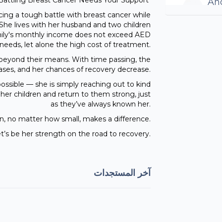
attling Breast Cancer Needs Your Support
An
500
cing a tough battle with breast cancer while
 She lives with her husband and two children
 family's monthly income does not exceed AED
Ali
eeds, let alone the high cost of treatment.
200
beyond their means. With time passing, the
eases, and her chances of recovery decrease.
Pray
possible — she is simply reaching out to kind
r her children and return to them strong, just
We
as they’ve always known her.
50A
n, no matter how small, makes a difference.
Stre
t’s be her strength on the road to recovery.
An
100
آخر المستجدات
me
20A