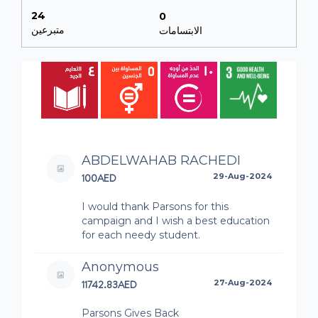
24
0
متبرعين
الابتسامات
ABDELWAHAB RACHEDI
100AED
29-Aug-2024
I would thank Parsons for this
campaign and I wish a best education
for each needy student.
Anonymous
11742.83AED
27-Aug-2024
Parsons Gives Back