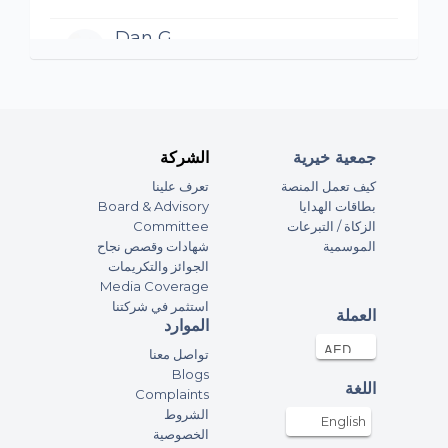
Dan G
300AED
27-Aug-2024
Anonymous
100AED
26-Aug-2024
جمعية خيرية
الشركة
كيف تعمل المنصة
تعرف علينا
Anonymous
بطاقات الهدايا
Board & Advisory
الزكاة / التبرعات
Committee
100AED
25-Aug-2024
الموسمية
شهادات وقصص نجاح
الجوائز والتكريمات
Media Coverage
Shaibu Sainudeen
استثمر في شركتنا
العملة
100AED
24-Aug-2024
الموارد
تواصل معنا
Blogs
Pierre Santoni
اللغة
Complaints
1000AED
23-Aug-2024
الشروط
English
الخصوصية