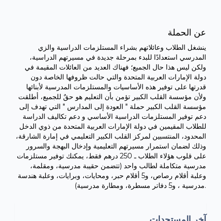
عن الحملة
ينشغل الطلاب وعائلاتهم بشراء المستلزمات الدراسية والزي
المدرسي استعدادًا للبدء بمرحلة جديدة في مسيرتهم الدراسية،
ولكن ليس هذا حال الجميع؛ فهناك العديد من العائلات المقيمة في
دولة الإمارات العربية المتحدة والتي حالت ظروفها الخاصة دون
قدرتها على توفير هذه الأساسيات والمستلزمات المدرسية لأبنائها
ولأن مؤسسة القلب الكبير تؤمن بأن التعليم هو حقٌ للجميع، أطلقت
مؤسسة القلب الكبير حملة " العودة إلى المدارس " التي تهدف إلى
دعم توفير المستلزمات الدراسية الأساسي و دعم تكاليف الدراسة
للطلاب المقيمين في دولة الإمارات العربية المتحدة من ذوي الدخل
المحدود، المنتسبين لمركز القلب الكبير التعليمي في إمارة الشارقة،
وذلك لضمان استمرار مسيرتهم التعليمية وإدخال البهجة والسرور
على قلوب هؤلاء الطلاب ـ 250 درهم فقط، يمكنك توفير مستلزمات
مدرسية متكاملة لطالب واحد (تتضمن حقيبة مدرسية، ومقلمة،
وعلبة أقلام رصاص، و5 أقلام حبر، ومحايات، وبرايات، وعلبة هندسة
مدرسية ، و5 دفاتر مسطرة، ومطارة مدرسية).
آخر المستجدات