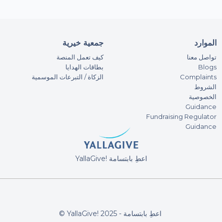
An
19.
الموارد
جمعية خيرية
An
تواصل معنا
كيف تعمل المنصة
بطاقات الهدايا
Blogs
80A
الزكاة / التبرعات الموسمية
Complaints
الشروط
Stay
الخصوصية
Guidance
Afr
Fundraising Regulator
100
Guidance
Sye
YallaGive! اعطِ بابتسامة
500
Naf
10A
© YallaGive! اعطِ بابتسامة - 2025