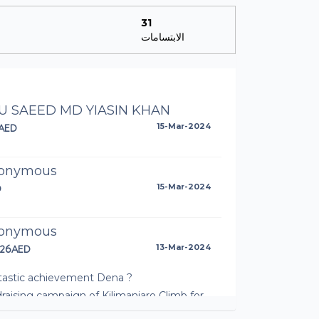
31
الابتسامات
U SAEED MD YIASIN KHAN
AED
15-Mar-2024
onymous
D
15-Mar-2024
onymous
.26AED
13-Mar-2024
tastic achievement Dena ?
raising campaign of Kilimanjaro Climb for
a by Dena Eltahlah