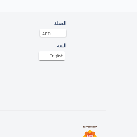
onymous
2AED
11-Mar-2024
العملة
onymous
ED
11-Mar-2024
اللغة
 strong, Allah is with you
English
oz Iqbal
0AED
11-Mar-2024
d Fazal Haider
AED
10-Mar-2024
isa
ED
09-Mar-2024