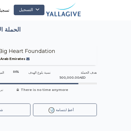
التسجيل
تسجيل
الحملة ال
Big Heart Foundation
 Arab Emirates
86%
هدف الحملة
نسبة بلوغ الهدف
المب
500,000.00AED
تم 
There is no time anymore
أعطِ ابتسامة
شا