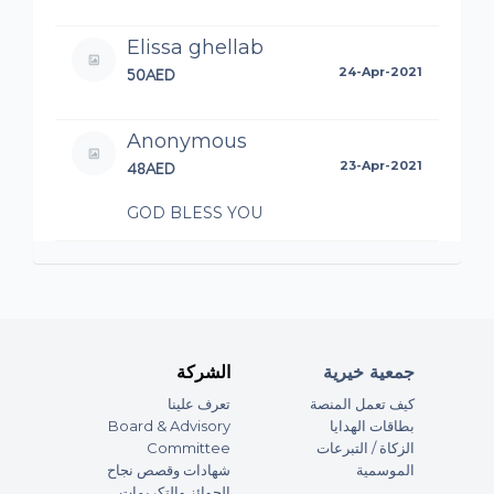
Elissa ghellab
50AED
24-Apr-2021
Anonymous
48AED
23-Apr-2021
GOD BLESS YOU
Iqbal Mubarik
100AED
21-Apr-2021
Anonymous
جمعية خيرية
الشركة
50AED
21-Apr-2021
كيف تعمل المنصة
تعرف علينا
Board & Advisory
بطاقات الهدايا
Anonymous
Committee
الزكاة / التبرعات
الموسمية
شهادات وقصص نجاح
100AED
21-Apr-2021
الجوائز والتكريمات