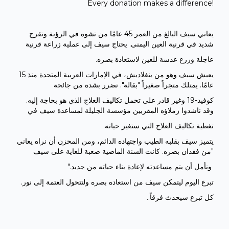
Every donation makes a difference!
يعاني سيف البالغ من العمر 45 عامًا من تشوه في الرؤية وتقرح
شديد في قرنية العين اليمنى. يحتاج سيف إلى عملية زراعة قرنية
.عاجلة وزرع عدسة للعين لاستعادة بصره
يعيش سيف وهو من بنغلاديش، في الإمارات العربية المتحدة منذ 15
عامًا. يمتلك متجراً صغيراً "بقالة". تضرر بشدة من جائحة
كوفيد-19 وغير قادر على تحمل تكاليف العلاج الذي هو بحاجة إليه.
وقد ناشدوا زملاؤه المقربين مؤسسة الجليلة لمساعدة سيف في
.تغطية تكاليف العلاج التي ستغير حياته
يتميز سيف بقلبه الطيب واجتهاده الدائم، ومن المحزن أن نراه يعاني
من فقدان بصره. كانت السنة الماضية صعبة للغاية على سيف"
".ونأمل أن يتم مساعدته لإعادة بناء حياته من جديد
.تبرع اليوم ليتمكن سيف من استعاده بصره ولتتحول العتمة إلى نور
..كل تبرع سيحدث فرقاً