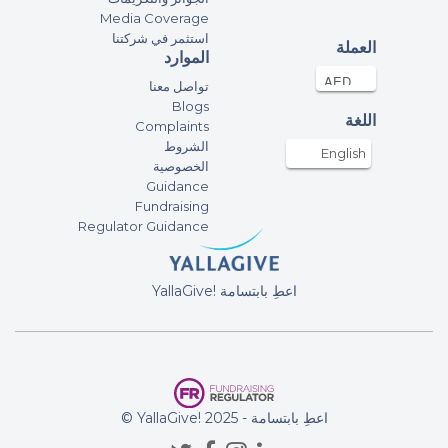
Media Coverage
استثمر في شركتنا
Anonymous
العملة
الموارد
96AED
21-Apr-2021
تواصل معنا
Blogs
اللغة
Complaints
Anonymous
الشروط
100AED
21-Apr-2021
English
الخصوصية
Guidance
Fundraising
Asif P
Regulator Guidance
50AED
21-Apr-2021
YallaGive! اعطِ بابتسامة
Mohammad Qureshi
15AED
21-Apr-2021
Dear Saif, May Almighty Allah award
your sight back and wish you a
prosperous life.
© YallaGive! اعطِ بابتسامة - 2025