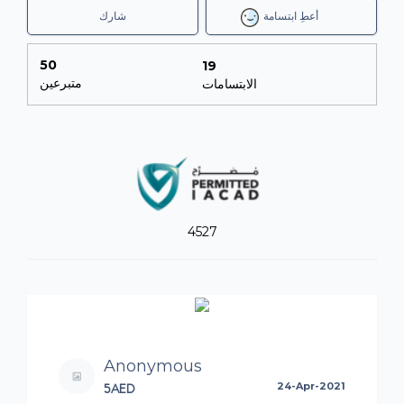
أعطِ ابتسامة
شارك
50
19
متبرعين
الابتسامات
4527
Anonymous
5AED
24-Apr-2021