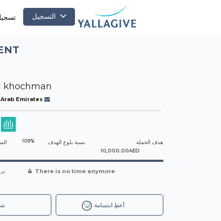
التسجيل
تسجيل
VENT
d khochman
 Arab Emirates
-
109%
هدف الحملة
نسبة بلوغ الهدف
المب
10,000.00AED
تم 
There is no time anymore
أعطِ ابتسامة
شا