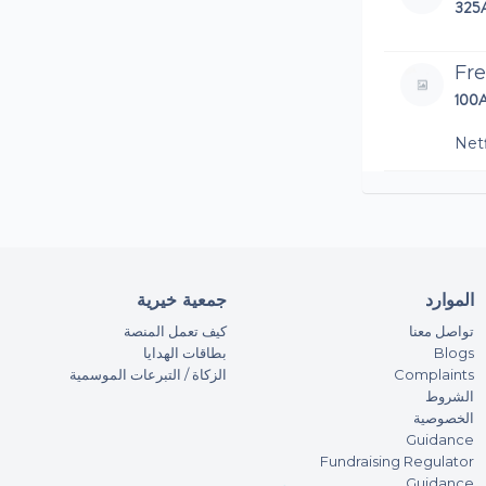
325
Fr
100
Netf
An
183
An
الموارد
جمعية خيرية
100
تواصل معنا
كيف تعمل المنصة
بطاقات الهدايا
Blogs
Amaz
الزكاة / التبرعات الموسمية
Complaints
الشروط
An
الخصوصية
200
Guidance
Fundraising Regulator
Guidance