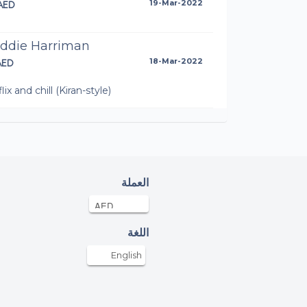
AED
19-Mar-2022
eddie Harriman
AED
18-Mar-2022
lix and chill (Kiran-style)
onymous
.5AED
18-Mar-2022
onymous
العملة
0AED
18-Mar-2022
ing Kiran Pua “just beat it”
اللغة
onymous
English
AED
17-Mar-2022