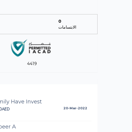
0
الابتسامات
4419
ily Have Invest
0AED
20-Mar-2022
beer A