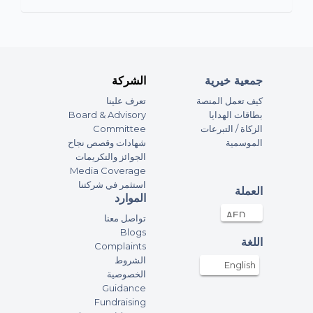
your heart
Bee
200AED
31-Oct-2023
جمعية خيرية
الشركة
Stef
كيف تعمل المنصة
تعرف علينا
Board & Advisory
بطاقات الهدايا
2000AED
31-Oct-2023
Committee
الزكاة / التبرعات
الموسمية
شهادات وقصص نجاح
brutal
الجوائز والتكريمات
Media Coverage
Harriet Mayne
استثمر في شركتنا
العملة
100AED
30-Oct-2023
الموارد
تواصل معنا
Blogs
Joe m
اللغة
Complaints
100AED
30-Oct-2023
الشروط
English
الخصوصية
Guidance
Anonymous
Fundraising