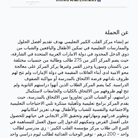
عن الحملة
تم إنشاء مركز القلب الكبير التعليمي بهدف تقديم أفضل الحلول
والممارسات التعليمية في تمكين الأطفال واليافعين والشباب من
ذوي الدخل المحدود في دولة الامارات العربية المتحدة في الشارقة،
حيث يضم المركز أكثر من 275 طالب وطالبة من جنسيات مختلفة
من باكستان وسوريا وجزر القمر وغيرها يركز المركز على معالجة
محو الامية لدى أبناء العائلات المقيمة في دولة الإمارات ولم تتح لهم
ظروف بلدانهم فرصة الالتحاق بالمدرسة أو مواكبة الصفوف
الدراسية. كما يضم المركز الطلاب الذين أنهوا دراستهم الثانوية ولم
تتح لهم ظروفهم من الالتحاق بالكليات والجامعات لاستكمال
دراستهم، أو الشباب الذين تجاوزوا سن الالتحاق بالمدرسة، حيث
يقدم المركز برامج تعليمية وتأهيلية مبتكرة تلبي الاحتياجات التعليمية
والاجتماعية والنفسية للشباب والأطفال بهدف تعزيز امكانياتهم
وتطوير قدراتهم ومهاراتهم وتحقيق الأثر الايجابي في حياتهم للحصول
على أفضل الفرص وتمكينهم للدخول إلى سوق العمل للمساهمة في
التبرع الى طلاب مركز مؤسسة القلب الكبير: - زي مدرسي لطالب
واحد – 200 درهم - توفير الوجبات الغذائية لطالب ليوم دراسي واحد